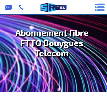
Abonnement fibre
FTTO Bouygues
Telecom