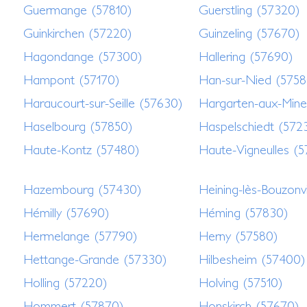
Guermange (57810)
Guerstling (57320)
Guinkirchen (57220)
Guinzeling (57670)
Hagondange (57300)
Hallering (57690)
Hampont (57170)
Han-sur-Nied (5758
Haraucourt-sur-Seille (57630)
Hargarten-aux-Mine
Haselbourg (57850)
Haspelschiedt (572
Haute-Kontz (57480)
Haute-Vigneulles (
Hazembourg (57430)
Heining-lès-Bouzonv
Hémilly (57690)
Héming (57830)
Hermelange (57790)
Herny (57580)
Hettange-Grande (57330)
Hilbesheim (57400)
Holling (57220)
Holving (57510)
Hommert (57870)
Honskirch (57670)