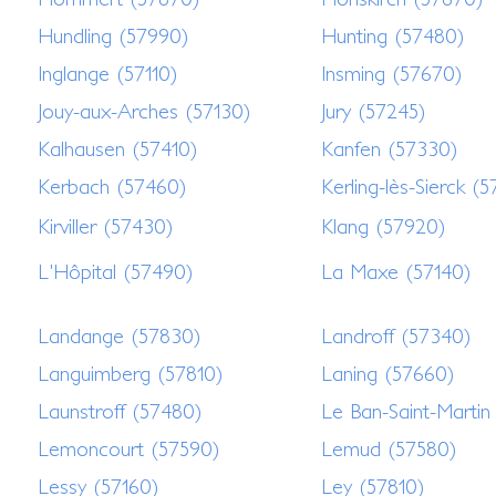
Hundling (57990)
Hunting (57480)
Inglange (57110)
Insming (57670)
Jouy-aux-Arches (57130)
Jury (57245)
Kalhausen (57410)
Kanfen (57330)
Kerbach (57460)
Kerling-lès-Sierck (
Kirviller (57430)
Klang (57920)
L'Hôpital (57490)
La Maxe (57140)
Landange (57830)
Landroff (57340)
Languimberg (57810)
Laning (57660)
Launstroff (57480)
Le Ban-Saint-Martin
Lemoncourt (57590)
Lemud (57580)
Lessy (57160)
Ley (57810)