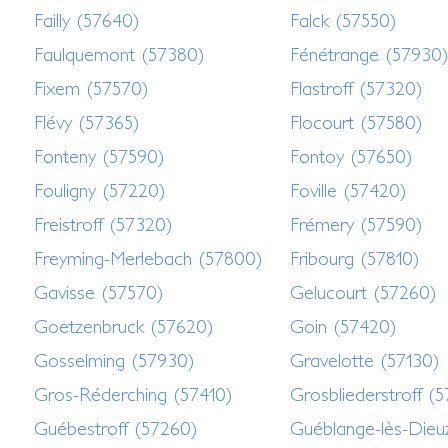
Failly (57640)
Falck (57550)
Faulquemont (57380)
Fénétrange (57930
Fixem (57570)
Flastroff (57320)
Flévy (57365)
Flocourt (57580)
Fonteny (57590)
Fontoy (57650)
Fouligny (57220)
Foville (57420)
Freistroff (57320)
Frémery (57590)
Freyming-Merlebach (57800)
Fribourg (57810)
Gavisse (57570)
Gelucourt (57260)
Goetzenbruck (57620)
Goin (57420)
Gosselming (57930)
Gravelotte (57130)
Gros-Réderching (57410)
Grosbliederstroff (
Guébestroff (57260)
Guéblange-lès-Dieu