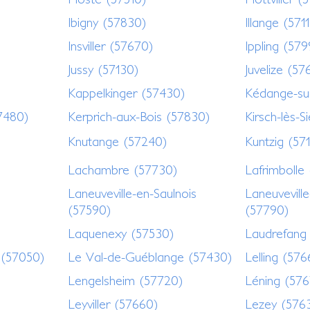
Ibigny (57830)
Illange (571
Insviller (57670)
Ippling (57
Jussy (57130)
Juvelize (57
Kappelkinger (57430)
Kédange-su
57480)
Kerprich-aux-Bois (57830)
Kirsch-lès-S
Knutange (57240)
Kuntzig (571
Lachambre (57730)
Lafrimbolle
Laneuveville-en-Saulnois
Laneuveville
(57590)
(57790)
Laquenexy (57530)
Laudrefang 
 (57050)
Le Val-de-Guéblange (57430)
Lelling (576
Lengelsheim (57720)
Léning (57
Leyviller (57660)
Lezey (576