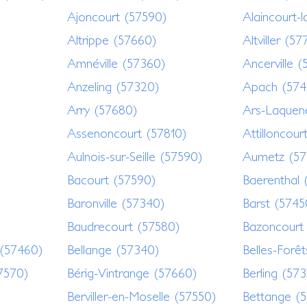
Ajoncourt (57590)
Alaincourt-
Altrippe (57660)
Altviller (5
Amnéville (57360)
Ancerville 
Anzeling (57320)
Apach (574
Arry (57680)
Ars-Laquen
Assenoncourt (57810)
Attilloncour
Aulnois-sur-Seille (57590)
Aumetz (57
Bacourt (57590)
Baerenthal 
Baronville (57340)
Barst (5745
Baudrecourt (57580)
Bazoncourt
 (57460)
Bellange (57340)
Belles-Forê
7570)
Bérig-Vintrange (57660)
Berling (57
Berviller-en-Moselle (57550)
Bettange (