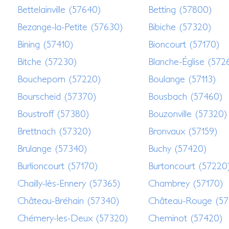
Bettelainville (57640)
Betting (57800)
Bezange-la-Petite (57630)
Bibiche (57320)
Bining (57410)
Bioncourt (57170)
Bitche (57230)
Blanche-Église (572
Boucheporn (57220)
Boulange (57113)
Bourscheid (57370)
Bousbach (57460)
Boustroff (57380)
Bouzonville (57320)
Brettnach (57320)
Bronvaux (57159)
Brulange (57340)
Buchy (57420)
Burlioncourt (57170)
Burtoncourt (57220
Chailly-lès-Ennery (57365)
Chambrey (57170)
Château-Bréhain (57340)
Château-Rouge (57
Chémery-les-Deux (57320)
Cheminot (57420)