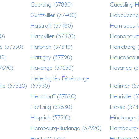
Guerting (57880)
Guessling-
Guntzviller (57400)
Haboudang
Halstroff (57480)
Ham-sous-V
0)
Hangviller (57370)
Hannocourt
s (57550)
Harprich (57340)
Harreberg 
30)
Hattigny (57790)
Hauconcour
57690)
Havange (57650)
Hayange (
Hellering-lès-Fénétrange
ille (57320)
(57930)
Hellimer (5
Henridorff (57820)
Henriville (
Hertzing (57830)
Hesse (574
Hilsprich (57510)
Hinckange 
Hombourg-Budange (57920)
Hombourg-
Hoste (57510)
Hottviller (