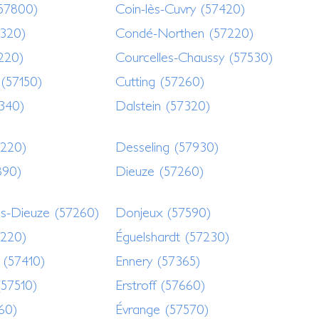
57800)
Coin-lès-Cuvry (57420)
320)
Condé-Northen (57220)
220)
Courcelles-Chaussy (57530)
(57150)
Cutting (57260)
7340)
Dalstein (57320)
7220)
Desseling (57930)
890)
Dieuze (57260)
-Dieuze (57260)
Donjeux (57590)
7220)
Éguelshardt (57230)
 (57410)
Ennery (57365)
 (57510)
Erstroff (57660)
460)
Évrange (57570)