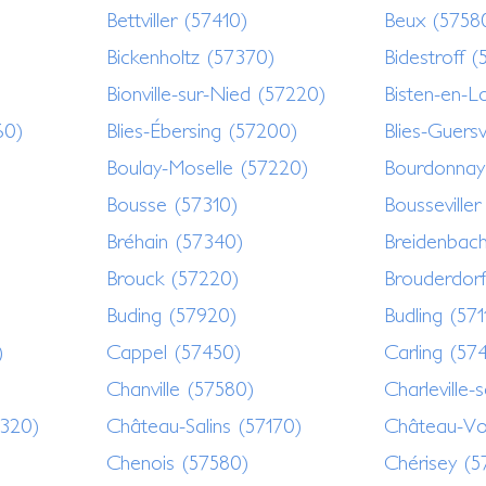
Bettviller (57410)
Beux (5758
Bickenholtz (57370)
Bidestroff 
Bionville-sur-Nied (57220)
Bisten-en-L
60)
Blies-Ébersing (57200)
Blies-Guersv
Boulay-Moselle (57220)
Bourdonnay
Bousse (57310)
Bousseville
Bréhain (57340)
Breidenbac
Brouck (57220)
Brouderdorf
Buding (57920)
Budling (571
)
Cappel (57450)
Carling (57
Chanville (57580)
Charleville-
320)
Château-Salins (57170)
Château-Vo
Chenois (57580)
Chérisey (5