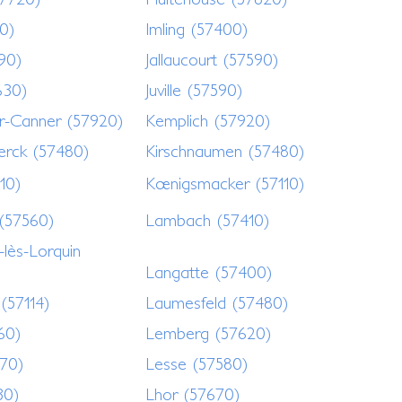
10)
Imling (57400)
990)
Jallaucourt (57590)
630)
Juville (57590)
r-Canner (57920)
Kemplich (57920)
ierck (57480)
Kirschnaumen (57480)
10)
Kœnigsmacker (57110)
 (57560)
Lambach (57410)
-lès-Lorquin
Langatte (57400)
(57114)
Laumesfeld (57480)
60)
Lemberg (57620)
670)
Lesse (57580)
30)
Lhor (57670)