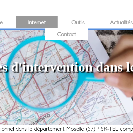
ie
Internet
Outils
Actualités
Contact
es d'intervention dans l
ssionnel dans le département Moselle (57) ? SR-TEL com