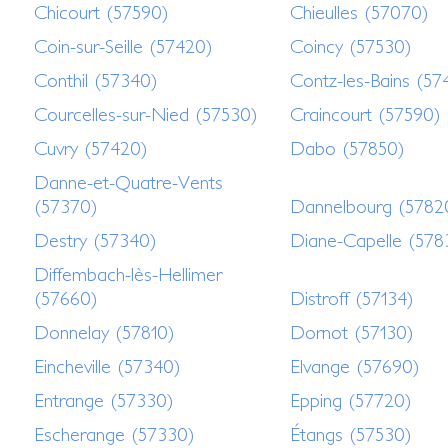
Chicourt (57590)
Chieulles (57070)
Coin-sur-Seille (57420)
Coincy (57530)
Conthil (57340)
Contz-les-Bains (57
Courcelles-sur-Nied (57530)
Craincourt (57590)
Cuvry (57420)
Dabo (57850)
Danne-et-Quatre-Vents
(57370)
Dannelbourg (5782
Destry (57340)
Diane-Capelle (578
Diffembach-lès-Hellimer
(57660)
Distroff (57134)
Donnelay (57810)
Dornot (57130)
Eincheville (57340)
Elvange (57690)
Entrange (57330)
Epping (57720)
Escherange (57330)
Étangs (57530)