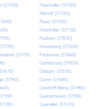
er (57450)
Farschviller (57450)
)
Filstroff (57320)
57690)
Fleury (57420)
7600)
Folschviller (57730)
7590)
Foulcrey (57830)
 (57790)
Frauenberg (57200)
Saulnois (57170)
Freybouse (57660)
10)
Garrebourg (57820)
(57670)
Glatigny (57530)
e (57142)
Gorze (57680)
7660)
Grindorff-Bizing (57480)
(57510)
Guebenhouse (57510)
57310)
Guenviller (57470)