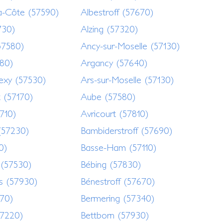
la-Côte (57590)
Albestroff (57670)
7730)
Alzing (57320)
(57580)
Ancy-sur-Moselle (57130)
80)
Argancy (57640)
exy (57530)
Ars-sur-Moselle (57130)
t (57170)
Aube (57580)
710)
Avricourt (57810)
(57230)
Bambiderstroff (57690)
0)
Basse-Ham (57110)
 (57530)
Bébing (57830)
ts (57930)
Bénestroff (57670)
370)
Bermering (57340)
57220)
Bettborn (57930)