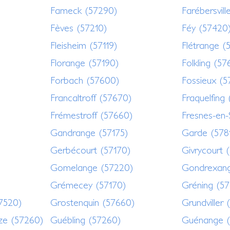
Fameck (57290)
Farébersvill
)
Fèves (57210)
Féy (57420
Fleisheim (57119)
Flétrange (
Florange (57190)
Folkling (5
Forbach (57600)
Fossieux (5
Francaltroff (57670)
Fraquelfing
Frémestroff (57660)
Fresnes-en-
Gandrange (57175)
Garde (578
Gerbécourt (57170)
Givrycourt 
Gomelange (57220)
Gondrexang
Grémecey (57170)
Gréning (5
57520)
Grostenquin (57660)
Grundviller 
ze (57260)
Guébling (57260)
Guénange (