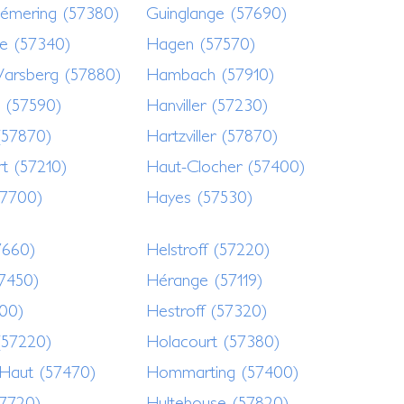
Hémering (57380)
Guinglange (57690)
e (57340)
Hagen (57570)
arsberg (57880)
Hambach (57910)
 (57590)
Hanviller (57230)
(57870)
Hartzviller (57870)
t (57210)
Haut-Clocher (57400)
57700)
Hayes (57530)
7660)
Helstroff (57220)
57450)
Hérange (57119)
00)
Hestroff (57320)
(57220)
Holacourt (57380)
Haut (57470)
Hommarting (57400)
57720)
Hultehouse (57820)