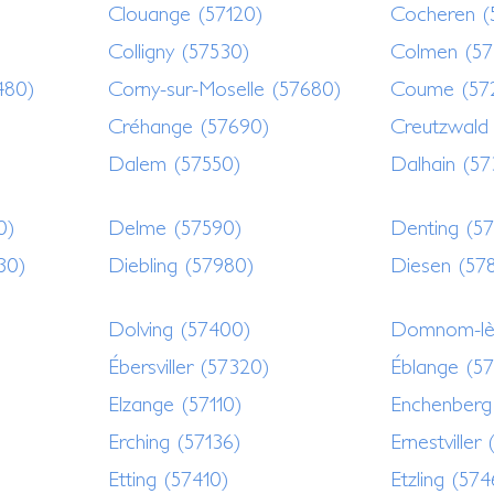
Clouange (57120)
Cocheren (
Colligny (57530)
Colmen (57
480)
Corny-sur-Moselle (57680)
Coume (57
Créhange (57690)
Creutzwald 
Dalem (57550)
Dalhain (5
0)
Delme (57590)
Denting (5
30)
Diebling (57980)
Diesen (57
Dolving (57400)
Domnom-lès
Ébersviller (57320)
Éblange (5
Elzange (57110)
Enchenberg
Erching (57136)
Ernestviller
Etting (57410)
Etzling (57