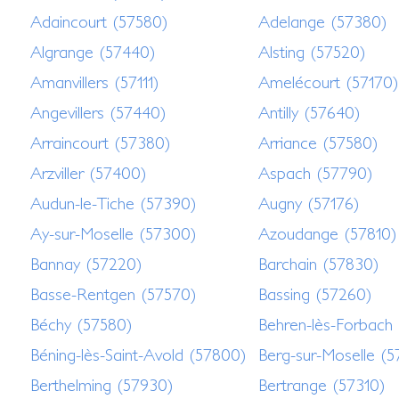
Adaincourt (57580)
Adelange (57380)
Algrange (57440)
Alsting (57520)
Amanvillers (57111)
Amelécourt (57170)
Angevillers (57440)
Antilly (57640)
Arraincourt (57380)
Arriance (57580)
Arzviller (57400)
Aspach (57790)
Audun-le-Tiche (57390)
Augny (57176)
Ay-sur-Moselle (57300)
Azoudange (57810)
Bannay (57220)
Barchain (57830)
Basse-Rentgen (57570)
Bassing (57260)
Béchy (57580)
Behren-lès-Forbach
Béning-lès-Saint-Avold (57800)
Berg-sur-Moselle (5
Berthelming (57930)
Bertrange (57310)