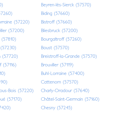
0)
Beyren-lès-Sierck (57570)
(57260)
Biding (57660)
orraine (57220)
Bistroff (57660)
iller (57200)
Bliesbruck (57200)
 (57810)
Bourgaltroff (57260)
r (57230)
Boust (57570)
h (57720)
Breistroff-la-Grande (57570)
f (57116)
Brouviller (57119)
10)
Buhl-Lorraine (57400)
490)
Cattenom (57570)
sous-Bois (57220)
Charly-Oradour (57640)
ué (57170)
Châtel-Saint-Germain (57160)
7420)
Chesny (57245)