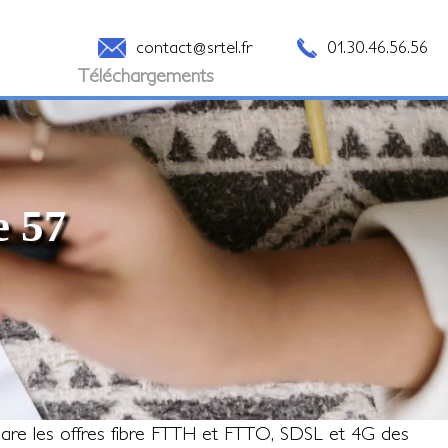
contact@srtel.fr
01.30.46.56.56
Téléchargements
e 57
pare les offres fibre FTTH et FTTO, SDSL et 4G des