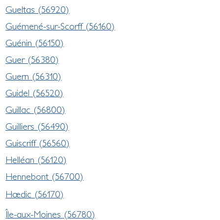
Gueltas (56920)
Guémené-sur-Scorff (56160)
Guénin (56150)
Guer (56380)
Guern (56310)
Guidel (56520)
Guillac (56800)
Guilliers (56490)
Guiscriff (56560)
Helléan (56120)
Hennebont (56700)
Hœdic (56170)
Île-aux-Moines (56780)