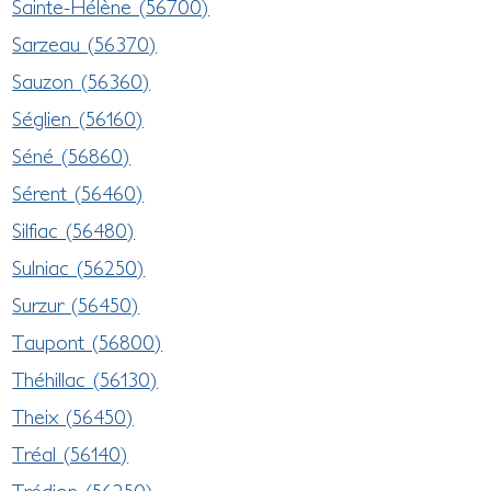
Sainte-Hélène (56700)
Sarzeau (56370)
Sauzon (56360)
Séglien (56160)
Séné (56860)
Sérent (56460)
Silfiac (56480)
Sulniac (56250)
Surzur (56450)
Taupont (56800)
Théhillac (56130)
Theix (56450)
Tréal (56140)
Trédion (56250)