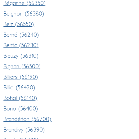
Béganne (56350)
Beignon (56380)
Belz (56550)
Berné (56240)
Berric (56230)
Bieuzy (56310)
Bignan (56500)
Billiers (56190)
Billio (56420)
Bohal (56140)
Bono (56400)
Brandérion (56700)
Brandivy (56390)