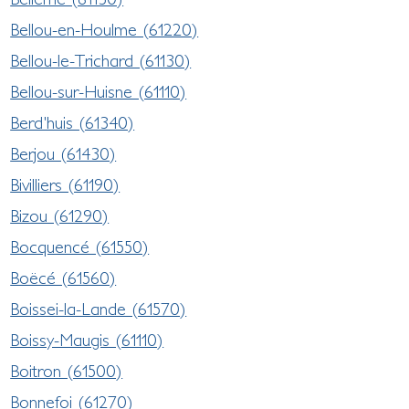
Bellou-en-Houlme (61220)
Bellou-le-Trichard (61130)
Bellou-sur-Huisne (61110)
Berd'huis (61340)
Berjou (61430)
Bivilliers (61190)
Bizou (61290)
Bocquencé (61550)
Boëcé (61560)
Boissei-la-Lande (61570)
Boissy-Maugis (61110)
Boitron (61500)
Bonnefoi (61270)