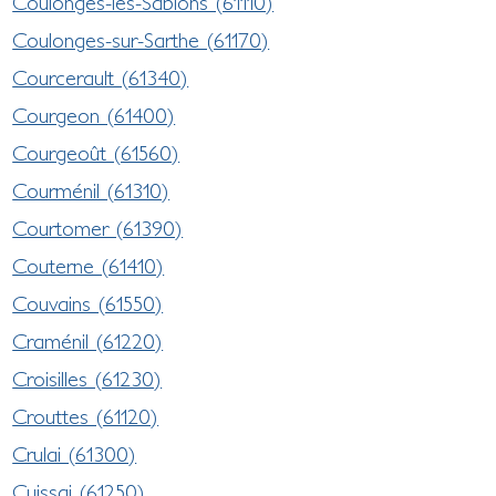
Coulonges-les-Sablons (61110)
Coulonges-sur-Sarthe (61170)
Courcerault (61340)
Courgeon (61400)
Courgeoût (61560)
Courménil (61310)
Courtomer (61390)
Couterne (61410)
Couvains (61550)
Craménil (61220)
Croisilles (61230)
Crouttes (61120)
Crulai (61300)
Cuissai (61250)