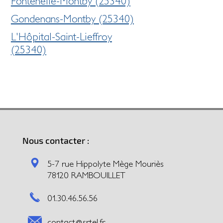
Fontenelle-Montby (25340)
Gondenans-Montby (25340)
L'Hôpital-Saint-Lieffroy
(25340)
Nous contacter :
5-7 rue Hippolyte Mège Mouriès
78120 RAMBOUILLET
01.30.46.56.56
contact@srtel.fr