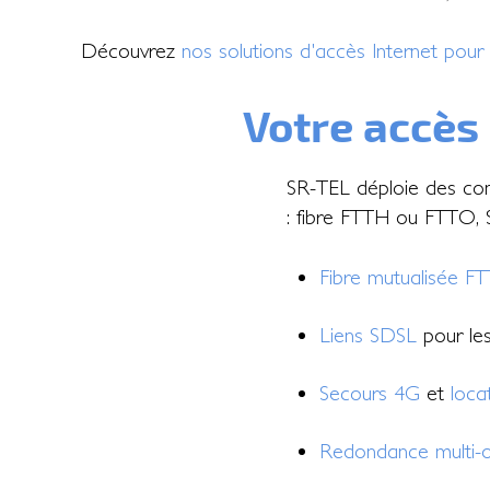
Découvrez
nos solutions d'accès Internet pour 
Votre accès
SR-TEL déploie des con
: fibre FTTH ou FTTO, S
Fibre mutualisée F
Liens SDSL
pour les 
Secours 4G
et
loca
Redondance multi-o