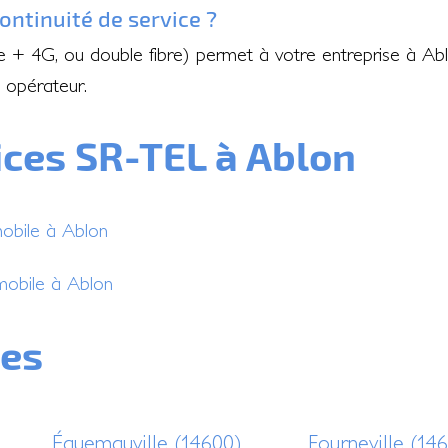
ontinuité de service ?
re + 4G, ou double fibre) permet à votre entreprise à A
 opérateur.
ices SR-TEL à Ablon
mobile à Ablon
mobile à Ablon
nes
Équemauville (14600)
Fourneville (14