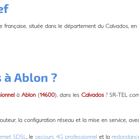
ef
française, située dans le département du Calvados, en
 à Ablon ?
sionnel
à
Ablon
(
14600
), dans les
Calvados
? SR-TEL compa
 routeur, la configuration réseau et la mise en service, av
ternet SDSL
, le
secours 4G professionnel
et la
redondance