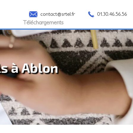
contact@srtel.fr
01.30.46.56.56
Téléchargements
ls à Ablon