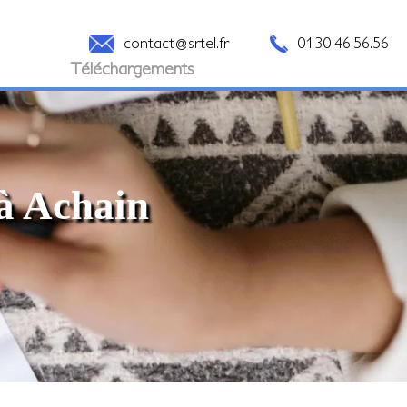
contact@srtel.fr
01.30.46.56.56
Téléchargements
 à Achain