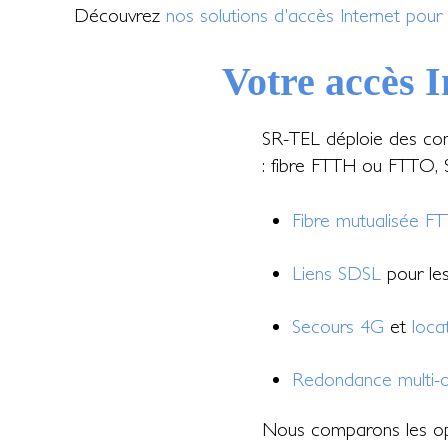
Découvrez
nos solutions d'accès Internet pour 
Votre accès I
SR-TEL déploie des con
: fibre FTTH ou FTTO, S
Fibre mutualisée F
Liens SDSL
pour les 
Secours 4G
et
loca
Redondance multi-o
Nous comparons les op