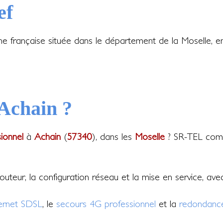
ef
 française située dans le département de la Moselle, en
 Achain ?
sionnel
à
Achain
(
57340
), dans les
Moselle
? SR-TEL compa
 routeur, la configuration réseau et la mise en service, av
ternet SDSL
, le
secours 4G professionnel
et la
redondance