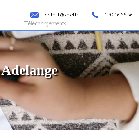
contact@srtel.fr
01.30.46.56.56
Téléchargements
à Adelange