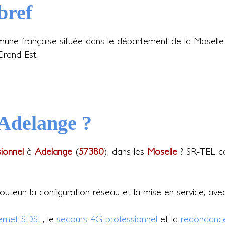
bref
ne française située dans le département de la Moselle e
Grand Est.
 Adelange ?
sionnel
à
Adelange
(
57380
), dans les
Moselle
? SR-TEL co
 routeur, la configuration réseau et la mise en service, av
ternet SDSL
, le
secours 4G professionnel
et la
redondance