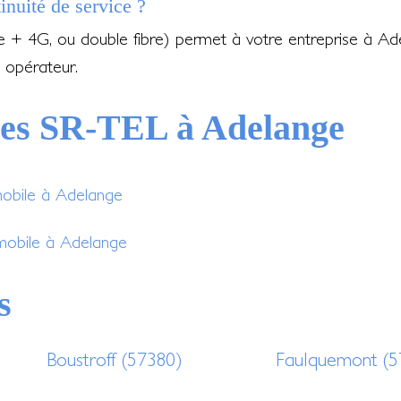
inuité de service ?
re + 4G, ou double fibre) permet à votre entreprise à A
 opérateur.
ces SR-TEL à Adelange
mobile à Adelange
 mobile à Adelange
s
Boustroff (57380)
Faulquemont (5