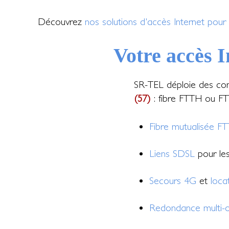
Découvrez
nos solutions d'accès Internet pour 
Votre accès I
SR-TEL déploie des con
(57)
: fibre FTTH ou FTT
Fibre mutualisée F
Liens SDSL
pour les 
Secours 4G
et
loca
Redondance multi-o