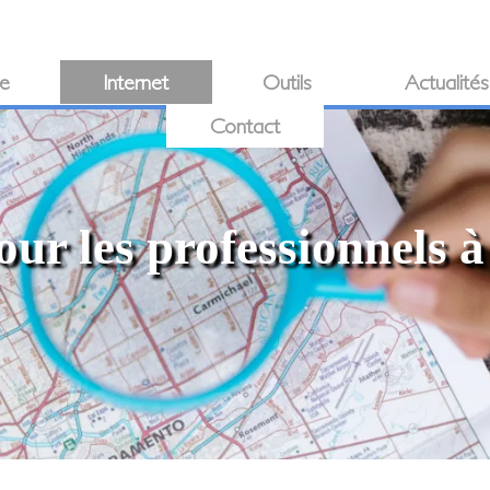
ie
Internet
Outils
Actualités
Contact
our les professionnels 