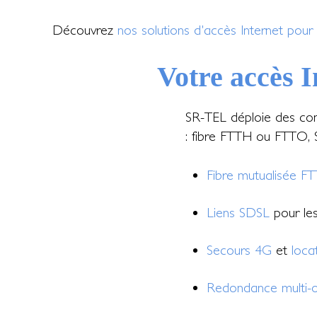
Découvrez
nos solutions d'accès Internet pour 
Votre accès I
SR-TEL déploie des con
: fibre FTTH ou FTTO, S
Fibre mutualisée F
Liens SDSL
pour les 
Secours 4G
et
loca
Redondance multi-o