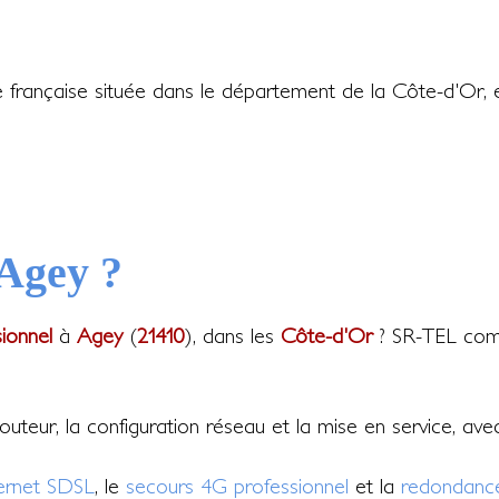
rançaise située dans le département de la Côte-d'Or, 
 Agey ?
sionnel
à
Agey
(
21410
), dans les
Côte-d'Or
? SR-TEL compa
 routeur, la configuration réseau et la mise en service, av
ternet SDSL
, le
secours 4G professionnel
et la
redondance