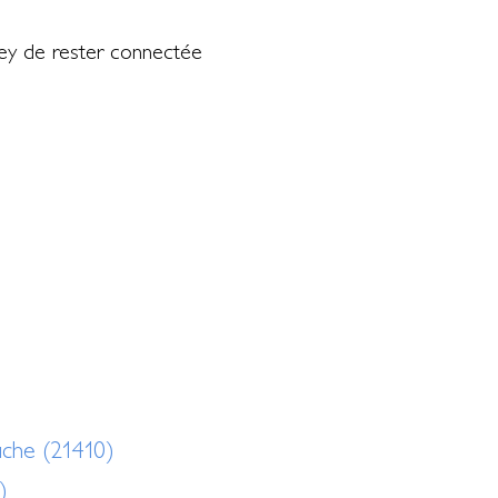
gey de rester connectée
uche (21410)
)