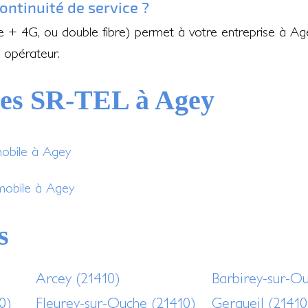
ontinuité de service ?
re + 4G, ou double fibre) permet à votre entreprise à A
 opérateur.
ces SR-TEL à Agey
mobile à Agey
 mobile à Agey
s
Arcey (21410)
Barbirey-sur-O
0)
Fleurey-sur-Ouche (21410)
Gergueil (21410