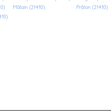
10)
Mâlain (21410)
Prâlon (21410)
410)