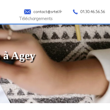
contact@srtel.fr
01.30.46.56.56
Téléchargements
s à Agey