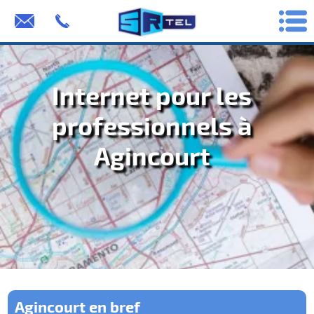
Internet pour les
professionnels à
Agincourt
Agincourt en bref