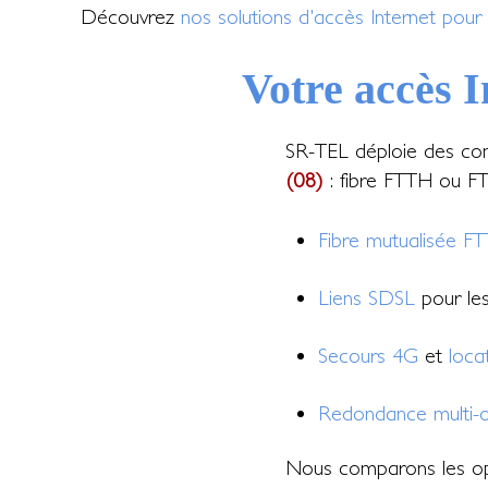
Découvrez
nos solutions d'accès Internet pour 
Votre accès I
SR-TEL déploie des con
(08)
: fibre FTTH ou FT
Fibre mutualisée F
Liens SDSL
pour les 
Secours 4G
et
loca
Redondance multi-o
Nous comparons les op