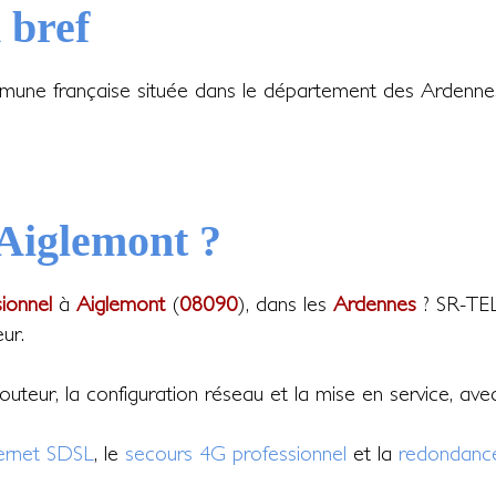
 bref
une française située dans le département des Ardennes
 Aiglemont ?
sionnel
à
Aiglemont
(
08090
), dans les
Ardennes
? SR-TEL 
ur.
 routeur, la configuration réseau et la mise en service, av
ternet SDSL
, le
secours 4G professionnel
et la
redondance