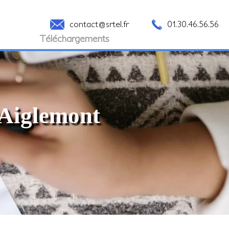
contact@srtel.fr
01.30.46.56.56
Téléchargements
à Aiglemont