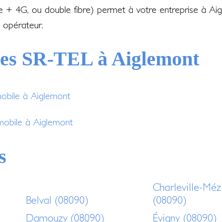
re + 4G, ou double fibre) permet à votre entreprise à A
 opérateur.
ces SR-TEL à Aiglemont
mobile à Aiglemont
mobile à Aiglemont
s
Charleville-Méz
Belval (08090)
(08090)
Damouzy (08090)
Évigny (08090)