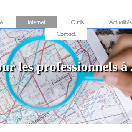
ie
Internet
Outils
Actualités
Contact
our les professionnels 