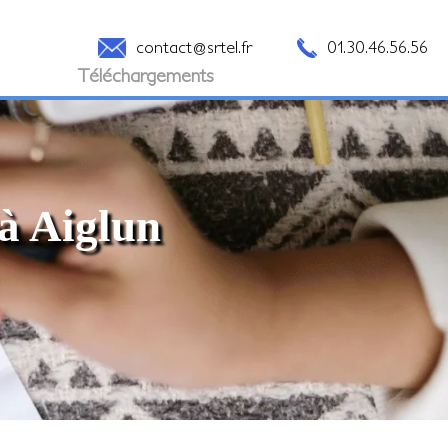
contact@srtel.fr
01.30.46.56.56
Téléchargements
 à Aiglun