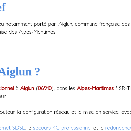
ef
ieu notamment porté par :Aiglun, commune française des
ise des Alpes-Maritimes.
 Aiglun ?
sionnel
à
Aiglun
(
06910
), dans les
Alpes-Maritimes
? SR-TE
ur.
 routeur, la configuration réseau et la mise en service, av
ternet SDSL
, le
secours 4G professionnel
et la
redondance