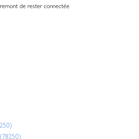
igremont de rester connectée
8250)
 (78250)