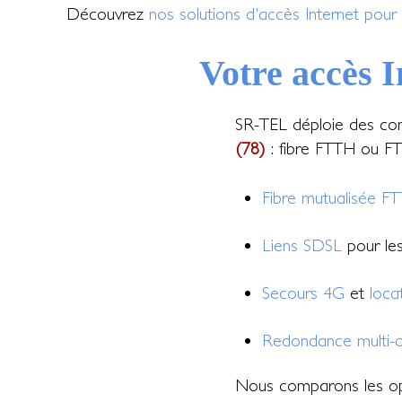
Découvrez
nos solutions d'accès Internet pour 
Votre accès 
SR-TEL déploie des con
(78)
: fibre FTTH ou FTT
Fibre mutualisée F
Liens SDSL
pour les 
Secours 4G
et
loca
Redondance multi-o
Nous comparons les op