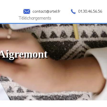
contact@srtel.fr
01.30.46.56.56
Téléchargements
à Aigremont