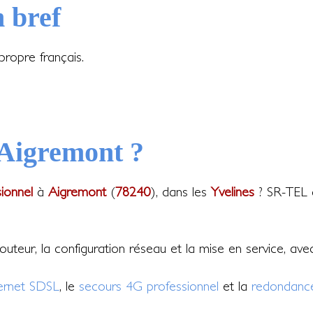
 bref
ropre français.
 Aigremont ?
sionnel
à
Aigremont
(
78240
), dans les
Yvelines
? SR-TEL c
 routeur, la configuration réseau et la mise en service, av
ternet SDSL
, le
secours 4G professionnel
et la
redondance