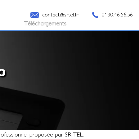
contact@srtel.fr
01.30.46.56.56
Téléchargements
o
professionnel proposée par SR-TEL.