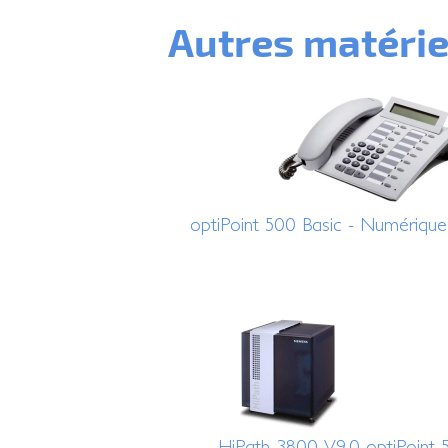
Autres matérie
optiPoint 500 Basic - Numériqu
HiPath 3800 V9.0
optiPoint