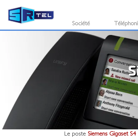
Société
Téléphon
S
Le poste
Siemens Gigaset S4