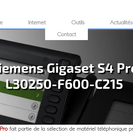
ie
Internet
Outils
Actualités
Contact
iemens Gigaset S4 Pr
L30250-F600-C215
 Pro
fait partie de la sélection de matériel téléphonique 