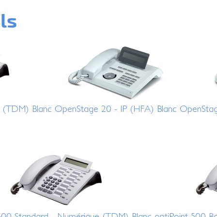
ls
e (TDM) Blanc
OpenStage 20 - IP (HFA) Blanc
OpenStag
 500 Standard - Numérique (TDM) Blanc
optiPoint 500 B