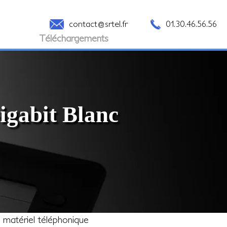
contact@srtel.fr
01.30.46.56.56
Téléchargements
igabit Blanc
e matériel téléphonique