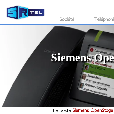
Société
Téléphon
Siemens Open
Le poste
Siemens OpenStage 2