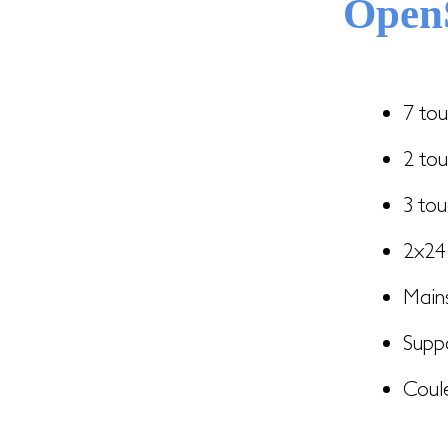
OpenS
7 tou
2 tou
3 tou
2x24
Mains
Suppo
Coule