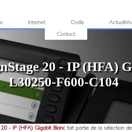
ie
Internet
Outils
Actualités
Contact
Stage 20 - IP (HFA) G
L30250-F600-C104
0 - IP (HFA) Gigabit Blanc
fait partie de la sélection d