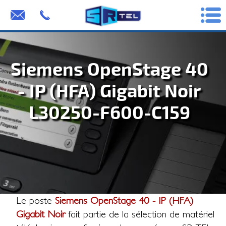
Siemens OpenStage 40
- IP (HFA) Gigabit Noir
L30250-F600-C159
Le poste
Siemens OpenStage 40 - IP (HFA)
Gigabit Noir
fait partie de la sélection de matériel