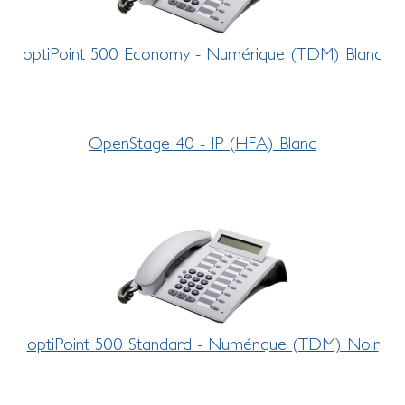
optiPoint 500 Economy - Numérique (TDM) Blanc
OpenStage 40 - IP (HFA) Blanc
optiPoint 500 Standard - Numérique (TDM) Noir