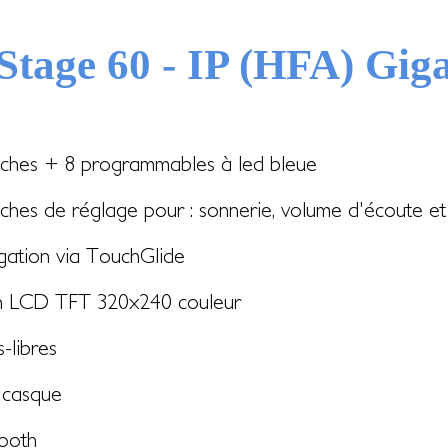
tage 60 - IP (HFA) Giga
uches + 8 programmables à led bleue
ches de réglage pour : sonnerie, volume d'écoute et 
gation via TouchGlide
n LCD TFT 320x240 couleur
-libres
 casque
tooth