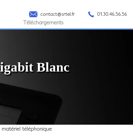
contact@srtel.fr
01.30.46.56.56
Téléchargements
igabit Blanc
e matériel téléphonique