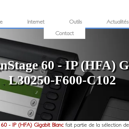
ie
Internet
Outils
Actualités
Contact
Stage 60 - IP (HFA) G
L30250-F600-C102
0 - IP (HFA) Gigabit Blanc
fait partie de la sélection d