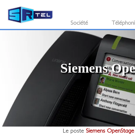
Société
Téléphon
Siemens Open
Le poste
Siemens OpenStage 6