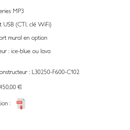
eries MP3
t USB (CTI, clé WiFi)
rt mural en option
ur : ice-blue ou lava
onstructeur : L30250-F600-C102
450,00
€
ion :