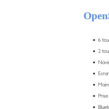
OpenS
6 to
2 tou
Navi
Ecra
Mains
Prise
Blue