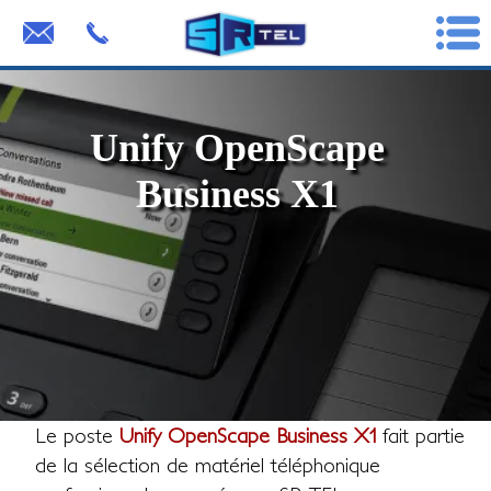
Unify OpenScape
Business X1
Le poste
Unify OpenScape Business X1
fait partie
de la sélection de matériel téléphonique