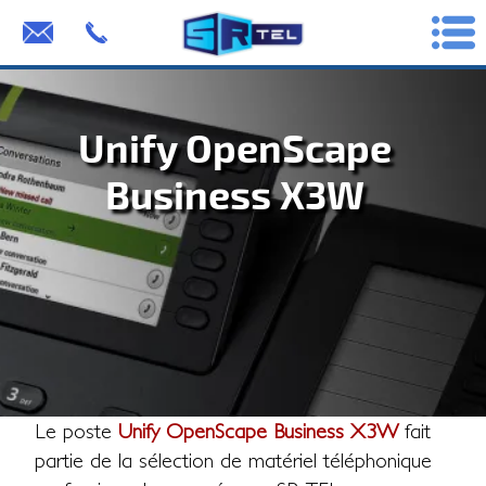
Unify OpenScape
Business X3W
Le poste
Unify OpenScape Business X3W
fait
partie de la sélection de matériel téléphonique