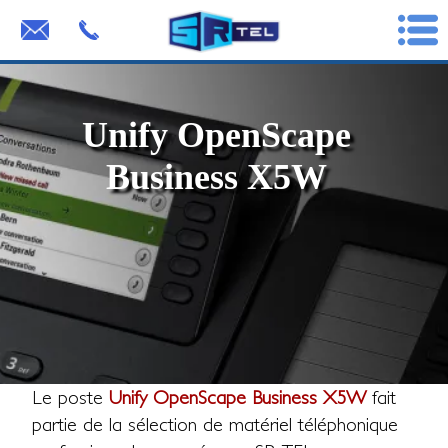
Unify OpenScape
Business X5W
Le poste
Unify OpenScape Business X5W
fait
partie de la sélection de matériel téléphonique