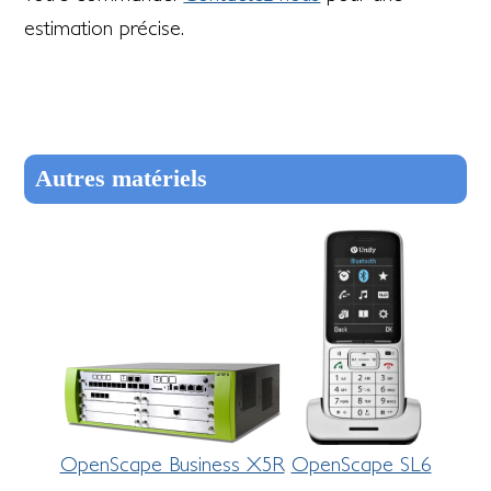
estimation précise.
Autres matériels
OpenScape Business X5R
OpenScape SL6