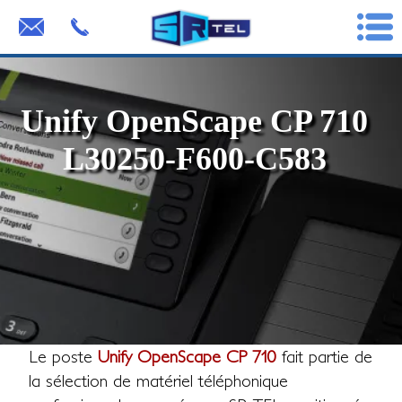
Unify OpenScape CP 710
L30250-F600-C583
Le poste
Unify OpenScape CP 710
fait partie de
la sélection de matériel téléphonique