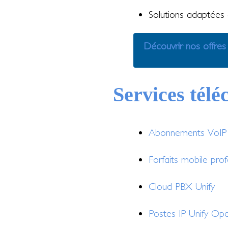
Solutions adaptées a
Découvrir nos offres
Services tél
Abonnements VoIP e
Forfaits mobile prof
Cloud PBX Unify
Postes IP Unify Op