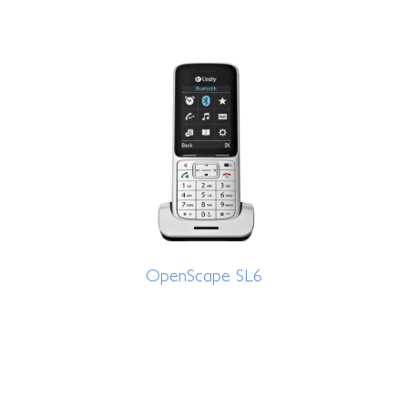
OpenScape SL6