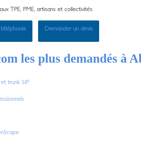
ux TPE, PME, artisans et collectivités
 téléphonie
Demander un devis
écom les plus demandés à A
t trunk SIP
essionnels
enScape