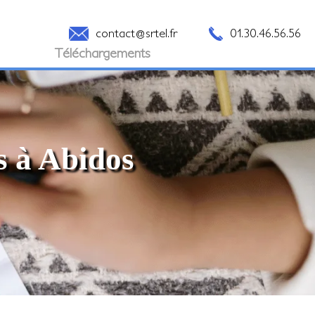
contact@srtel.fr
01.30.46.56.56
Téléchargements
s à Abidos