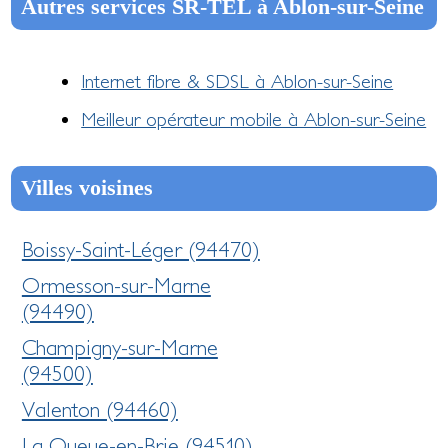
Autres services SR-TEL à Ablon-sur-Seine
Internet fibre & SDSL à Ablon-sur-Seine
Meilleur opérateur mobile à Ablon-sur-Seine
Villes voisines
Boissy-Saint-Léger (94470)
Ormesson-sur-Marne
(94490)
Champigny-sur-Marne
(94500)
Valenton (94460)
La Queue-en-Brie (94510)