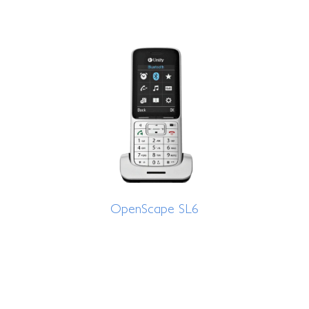
OpenScape SL6