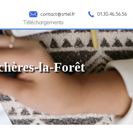
contact@srtel.fr
01.30.46.56.56
Téléchargements
chères-la-Forêt