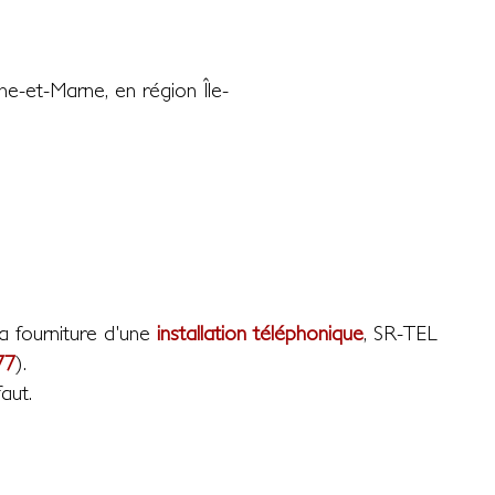
e-et-Marne, en région Île-
la fourniture d'une
installation téléphonique
, SR-TEL
77
).
aut.