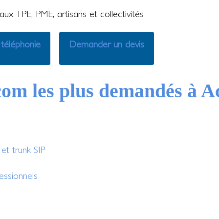
ux TPE, PME, artisans et collectivités
 téléphonie
Demander un devis
com les plus demandés à A
t trunk SIP
essionnels