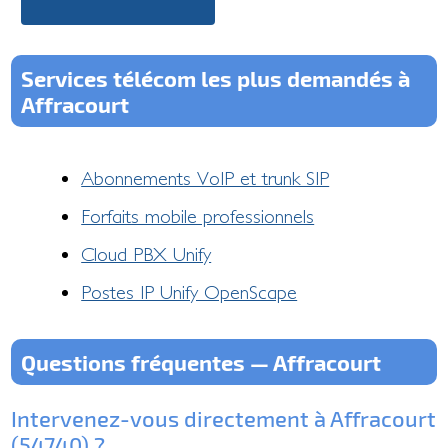
Services télécom les plus demandés à
Affracourt
Abonnements VoIP et trunk SIP
Forfaits mobile professionnels
Cloud PBX Unify
Postes IP Unify OpenScape
Questions fréquentes — Affracourt
Intervenez-vous directement à Affracourt
(54740) ?