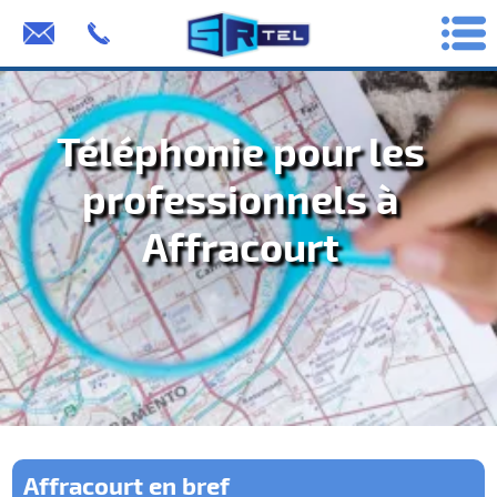
Téléphonie pour les
professionnels à
Affracourt
Affracourt en bref