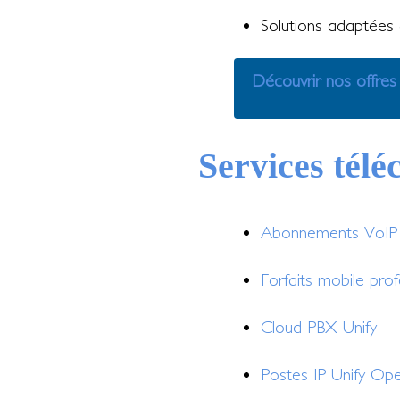
Solutions adaptées a
Découvrir nos offres
Services tél
Abonnements VoIP e
Forfaits mobile prof
Cloud PBX Unify
Postes IP Unify Op