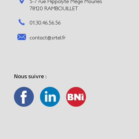
5-7 rue Hippolyte Mège Mouriès
78120 RAMBOUILLET
01.30.46.56.56
contact@srtel.fr
Nous suivre :