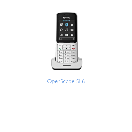
OpenScape SL6