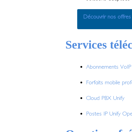
Découvrir nos offres
Services tél
Abonnements VoIP e
Forfaits mobile prof
Cloud PBX Unify
Postes IP Unify Op