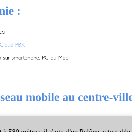
nie :
cal
Cloud PBX
on sur smartphone, PC ou Mac
éseau mobile au centre-vill
t à 580 mètres, il s'agit d'un Pylône autostable