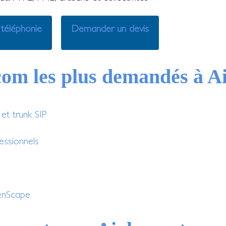
 téléphonie
Demander un devis
écom les plus demandés à A
t trunk SIP
essionnels
enScape