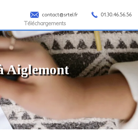
contact@srtel.fr
01.30.46.56.56
Téléchargements
 à Aiglemont