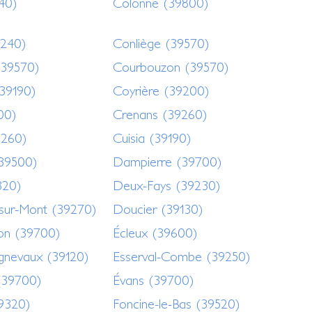
40)
Colonne (39800)
240)
Conliège (39570)
(39570)
Courbouzon (39570)
39190)
Coyrière (39200)
00)
Crenans (39260)
9260)
Cuisia (39190)
39500)
Dampierre (39700)
320)
Deux-Fays (39230)
sur-Mont (39270)
Doucier (39130)
on (39700)
Écleux (39600)
gnevaux (39120)
Esserval-Combe (39250)
(39700)
Évans (39700)
39320)
Foncine-le-Bas (39520)