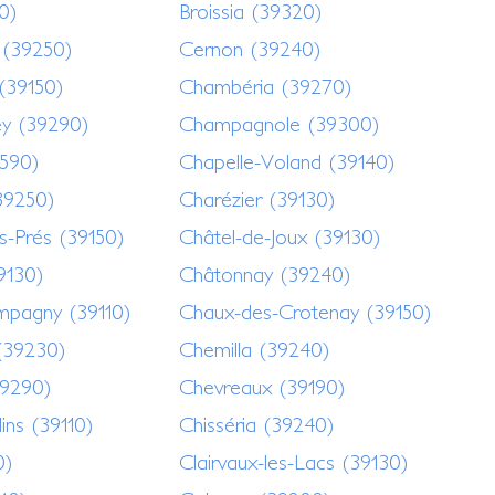
0)
Broissia (39320)
 (39250)
Cernon (39240)
(39150)
Chambéria (39270)
y (39290)
Champagnole (39300)
1590)
Chapelle-Voland (39140)
39250)
Charézier (39130)
s-Prés (39150)
Châtel-de-Joux (39130)
39130)
Châtonnay (39240)
pagny (39110)
Chaux-des-Crotenay (39150)
(39230)
Chemilla (39240)
39290)
Chevreaux (39190)
lins (39110)
Chisséria (39240)
0)
Clairvaux-les-Lacs (39130)