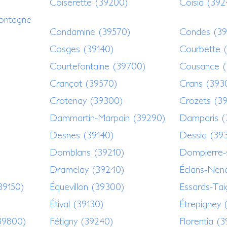
Coiserette (39200)
Coisia (392
ontagne
Condamine (39570)
Condes (39
Cosges (39140)
Courbette 
Courtefontaine (39700)
Cousance (
Crançot (39570)
Crans (393
Crotenay (39300)
Crozets (3
Dammartin-Marpain (39290)
Damparis (
Desnes (39140)
Dessia (39
Domblans (39210)
Dompierre-
Dramelay (39240)
Éclans-Nen
39150)
Équevillon (39300)
Essards-Tai
Étival (39130)
Étrepigney 
39800)
Fétigny (39240)
Florentia (