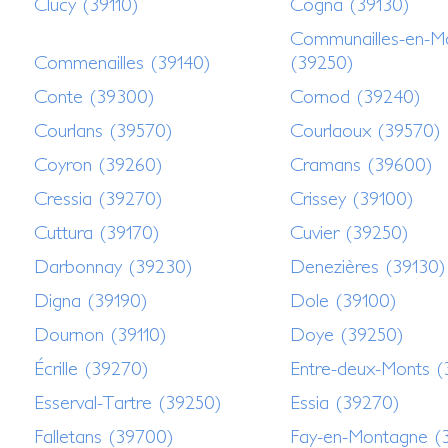
Clucy (39110)
Cogna (39130)
Communailles-en-M
Commenailles (39140)
(39250)
Conte (39300)
Cornod (39240)
Courlans (39570)
Courlaoux (39570)
Coyron (39260)
Cramans (39600)
Cressia (39270)
Crissey (39100)
Cuttura (39170)
Cuvier (39250)
Darbonnay (39230)
Denezières (39130)
Digna (39190)
Dole (39100)
Dournon (39110)
Doye (39250)
Écrille (39270)
Entre-deux-Monts (
Esserval-Tartre (39250)
Essia (39270)
Falletans (39700)
Fay-en-Montagne (