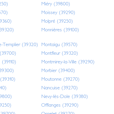
250)
Miéry (39800)
570)
Moissey (39290)
39360)
Molpré (39250)
39320)
Monnières (39100)
e-Templier (39320)
Montaigu (39570)
 (39700)
Montfleur (39320)
 (39110)
Montmirey-la-Ville (39290)
39300)
Morbier (39400)
 (39310)
Moutonne (39270)
40)
Nancuise (39270)
39800)
Nevy-lès-Dole (39380)
9250)
Offlanges (39290)
(39700)
Orgelet (39270)