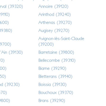
rval (39320)
Annoire (39120)
9110)
Arinthod (39240)
9600)
Arthenas (39270)
39380)
Augisey (39270)
Avignon-lès-Saint-Claude
39700)
(39200)
l'Ain (39130)
Barretaine (39800)
70)
Bellecombe (39310)
800)
Biarne (39290)
250)
Bletterans (39140)
nd (39230)
Boissia (39130)
570)
Bouchoux (39370)
9800)
Brans (39290)