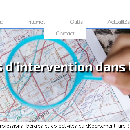
ie
Internet
Outils
Actualités
Contact
s d'intervention dans 
essions libérales et collectivités du département Jura (39)