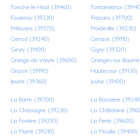
Foncine-le-Haut (39460)
Fontainebrux (3914
Foulenay (39230)
Fraisans (39700)
Frébuans (39570)
Froideville (39230)
Genod (39240)
Geraise (39110)
Gevry (39100)
Gigny (39320)
Grange-de-Vaivre (39600)
Granges-sur-Baume
Grusse (39190)
Hautecour (39130)
Jeurre (39360)
Jouhe (39100)
La Barre (39700)
La Boissière (39240
La Chassagne (39230)
La Châtelaine (396
La Favière (39250)
La Ferté (39600)
La Marre (39210)
La Mouille (39400)