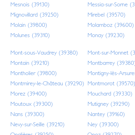
Mesnois (39130)
Messia-sur-Sorne (
Mignovillard (39250)
Mirebel (39570)
Molain (39800)
Molamboz (39600)
Molunes (39310)
Monay (39230)
Mont-sous-Vaudrey (39380)
Mont-sur-Monnet (
Montain (39210)
Montbarrey (39380
Montholier (39800)
Montigny-lès-Arsur
Montmirey-le-Château (39290)
Montmorot (39570
Morez (39400)
Mouchard (39330)
Moutoux (39300)
Mutigney (39290)
Nans (39300)
Nantey (39160)
Nevy-sur-Seille (39210)
Ney (39300)
Onglières (39250)
Onoz (39270)