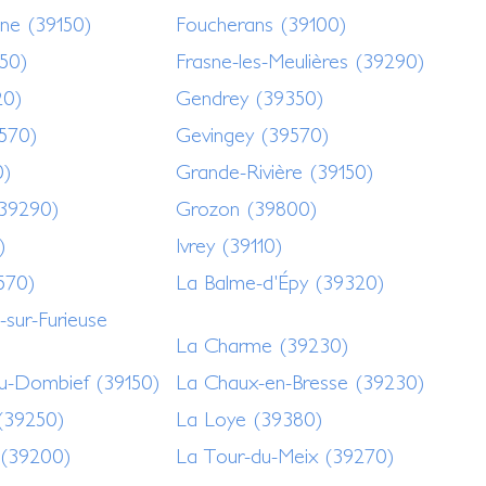
sne (39150)
Foucherans (39100)
50)
Frasne-les-Meulières (39290)
20)
Gendrey (39350)
570)
Gevingey (39570)
0)
Grande-Rivière (39150)
(39290)
Grozon (39800)
)
Ivrey (39110)
9570)
La Balme-d'Épy (39320)
-sur-Furieuse
La Charme (39230)
u-Dombief (39150)
La Chaux-en-Bresse (39230)
(39250)
La Loye (39380)
 (39200)
La Tour-du-Meix (39270)