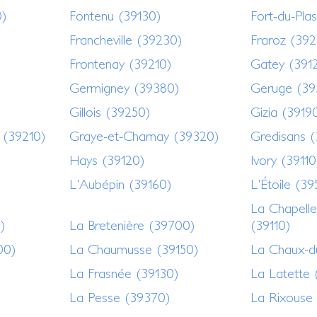
0)
Fontenu (39130)
Fort-du-Pla
Francheville (39230)
Fraroz (392
Frontenay (39210)
Gatey (391
Germigney (39380)
Geruge (39
Gillois (39250)
Gizia (3919
 (39210)
Graye-et-Charnay (39320)
Gredisans 
Hays (39120)
Ivory (39110
L'Aubépin (39160)
L'Étoile (3
La Chapelle
)
La Bretenière (39700)
(39110)
00)
La Chaumusse (39150)
La Chaux-d
La Frasnée (39130)
La Latette 
La Pesse (39370)
La Rixouse