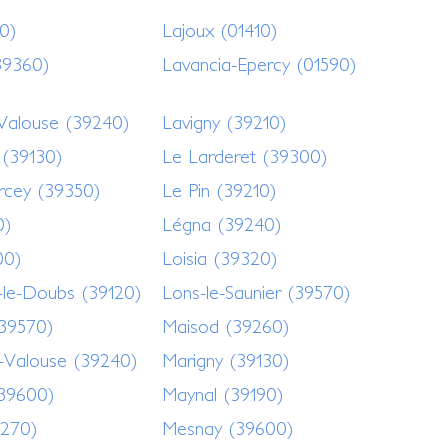
0)
Lajoux (01410)
(39360)
Lavancia-Epercy (01590)
-Valouse (39240)
Lavigny (39210)
 (39130)
Le Larderet (39300)
rcey (39350)
Le Pin (39210)
0)
Légna (39240)
00)
Loisia (39320)
-le-Doubs (39120)
Lons-le-Saunier (39570)
39570)
Maisod (39260)
r-Valouse (39240)
Marigny (39130)
39600)
Maynal (39190)
270)
Mesnay (39600)