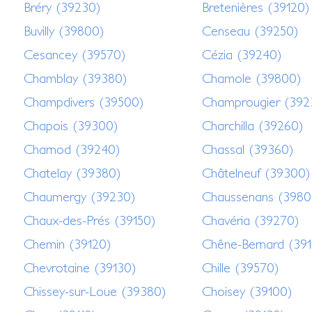
Bréry (39230)
Bretenières (39120)
Buvilly (39800)
Censeau (39250)
Cesancey (39570)
Cézia (39240)
Chamblay (39380)
Chamole (39800)
Champdivers (39500)
Champrougier (392
Chapois (39300)
Charchilla (39260)
Charnod (39240)
Chassal (39360)
Chatelay (39380)
Châtelneuf (39300)
Chaumergy (39230)
Chaussenans (3980
Chaux-des-Prés (39150)
Chavéria (39270)
Chemin (39120)
Chêne-Bernard (39
Chevrotaine (39130)
Chille (39570)
Chissey-sur-Loue (39380)
Choisey (39100)