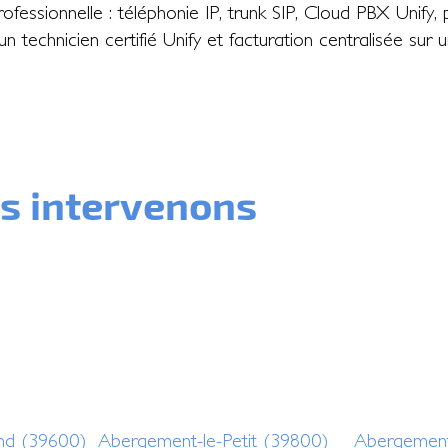
essionnelle : téléphonie IP, trunk SIP, Cloud PBX Unify, p
un technicien certifié Unify et facturation centralisée sur
us intervenons
nd (39600)
Abergement-le-Petit (39800)
Abergement