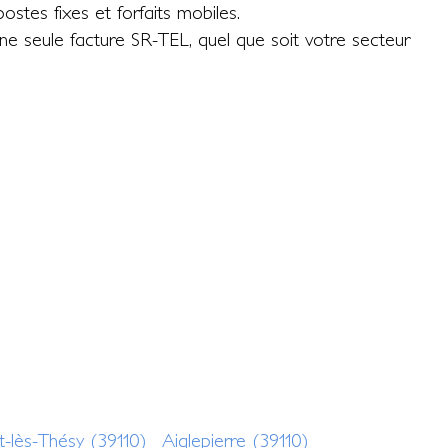
ostes fixes et forfaits mobiles.
 une seule facture SR-TEL, quel que soit votre secteur
-lès-Thésy (39110)
Aiglepierre (39110)