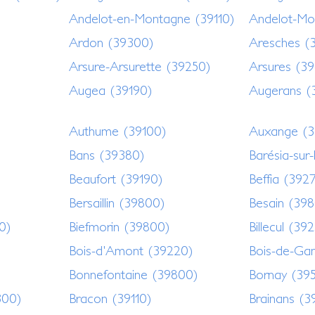
Andelot-en-Montagne (39110)
Andelot-Mo
)
Ardon (39300)
Aresches (3
Arsure-Arsurette (39250)
Arsures (3
Augea (39190)
Augerans (
Authume (39100)
Auxange (
Bans (39380)
Barésia-sur-
Beaufort (39190)
Beffia (392
Bersaillin (39800)
Besain (39
0)
Biefmorin (39800)
Billecul (39
Bois-d'Amont (39220)
Bois-de-Ga
Bonnefontaine (39800)
Bornay (39
300)
Bracon (39110)
Brainans (3