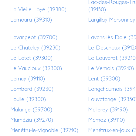
Lac-des-Rouges-Tru
La Vieille-Loye (39380)
(39150)
Lamoura (39310)
Largillay-Marsonnay
Lavangeot (39700)
Lavans-lès-Dole (3
Le Chateley (39230)
Le Deschaux (3912
Le Latet (39300)
Le Louverot (39210
Le Vaudioux (39300)
Le Vernois (39210)
Lemuy (39110)
Lent (39300)
Lombard (39230)
Longchaumois (394
Loulle (39300)
Louvatange (39350
Malange (39700)
Mallerey (39190)
Marnézia (39270)
Marnoz (39110)
Menétru-le-Vignoble (39210)
Menétrux-en-Joux (