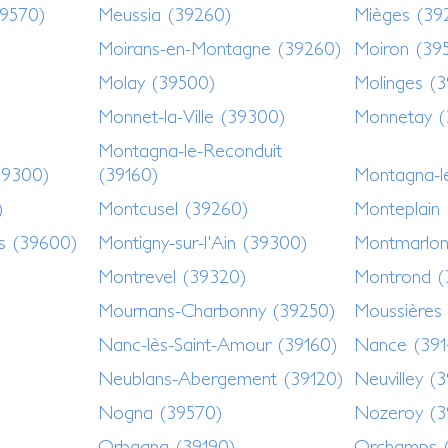
39570)
Meussia (39260)
Mièges (39
Moirans-en-Montagne (39260)
Moiron (39
Molay (39500)
Molinges (
Monnet-la-Ville (39300)
Monnetay (
Montagna-le-Reconduit
39300)
(39160)
Montagna-l
)
Montcusel (39260)
Monteplain
es (39600)
Montigny-sur-l'Ain (39300)
Montmarlon
)
Montrevel (39320)
Montrond (
Mournans-Charbonny (39250)
Moussières
Nanc-lès-Saint-Amour (39160)
Nance (391
Neublans-Abergement (39120)
Neuvilley (
Nogna (39570)
Nozeroy (3
Orbagna (39190)
Orchamps 