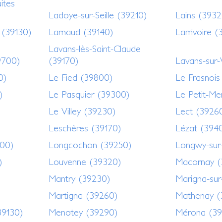
ites
Ladoye-sur-Seille (39210)
Lains (3932
 (39130)
Larnaud (39140)
Larrivoire 
Lavans-lès-Saint-Claude
9700)
(39170)
Lavans-sur
0)
Le Fied (39800)
Le Frasnois
)
Le Pasquier (39300)
Le Petit-Me
Le Villey (39230)
Lect (3926
Leschères (39170)
Lézat (394
00)
Longcochon (39250)
Longwy-sur
)
Louvenne (39320)
Macornay (
Mantry (39230)
Marigna-su
Martigna (39260)
Mathenay (
39130)
Menotey (39290)
Mérona (39