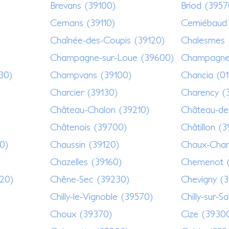
Brevans (39100)
Briod (3957
Cernans (39110)
Cerniébaud
Chaînée-des-Coupis (39120)
Chalesmes 
Champagne-sur-Loue (39600)
Champagne
30)
Champvans (39100)
Chancia (0
Charcier (39130)
Charency (
Château-Chalon (39210)
Château-de
Châtenois (39700)
Châtillon (
0)
Chaussin (39120)
Chaux-Cham
Chazelles (39160)
Chemenot 
120)
Chêne-Sec (39230)
Chevigny (
Chilly-le-Vignoble (39570)
Chilly-sur-Sa
Choux (39370)
Cize (3930