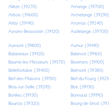
Alièze (39270)
Amange (39700)
Arbois (39600)
Archelange (39290
Arlay (39140)
Aromas (39240)
Asnans-Beauvoisin (39120)
Audelange (39700)
Aumont (39800)
Aumur (39410)
Balaiseaux (39120)
Balanod (39160)
Baume-les-Messieurs (39570)
Baverans (39100)
Bellefontaine (39400)
Belmont (39380)
Bief-des-Maisons (39150)
Bief-du-Fourg (3925
Blois-sur-Seille (39210)
Blye (39130)
Bonlieu (39130)
Bonnaud (39190)
Bourcia (39320)
Bourg-de-Sirod (39