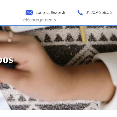
contact@srtel.fr
01.30.46.56.56
Téléchargements
bos