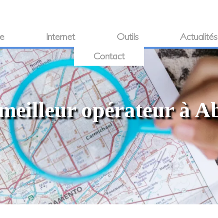
ie
Internet
Outils
Actualités
Contact
meilleur opérateur à A