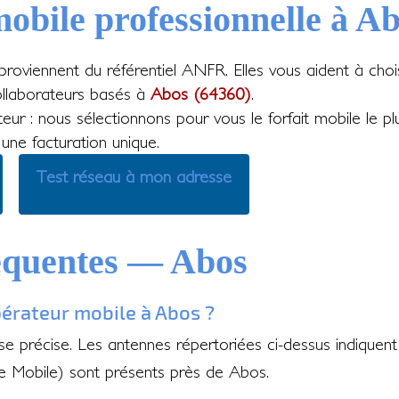
obile professionnelle à A
roviennent du référentiel ANFR. Elles vous aident à choisi
llaborateurs basés à
Abos (64360)
.
eur : nous sélectionnons pour vous le forfait mobile le p
 une facturation unique.
Test réseau à mon adresse
équentes — Abos
pérateur mobile à Abos ?
e précise. Les antennes répertoriées ci-dessus indiquen
e Mobile) sont présents près de Abos.