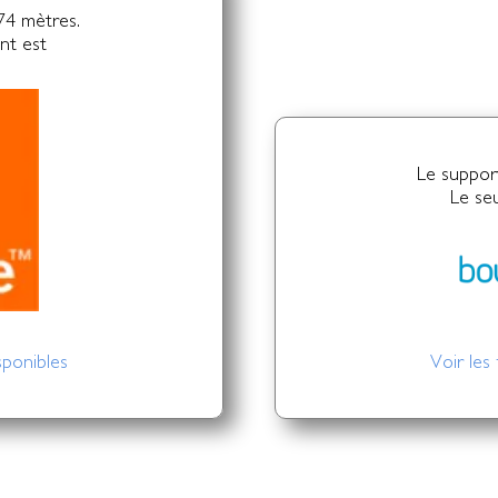
74 mètres.
nt est
Le suppor
Le se
sponibles
Voir les